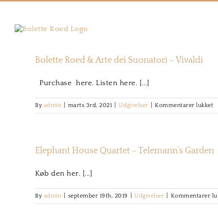
Skip
to
content
Bolette Roed & Arte dei Suonatori – Vivaldi
Purchase here. Listen here. [...]
ti
By
admin
|
marts 3rd, 2021
|
Udgivelser
|
Kommentarer lukket
B
R
&
A
Elephant House Quartet – Telemann’s Garden
d
S
Køb den her. [...]
–
V
By
admin
|
september 19th, 2019
|
Udgivelser
|
Kommentarer lu