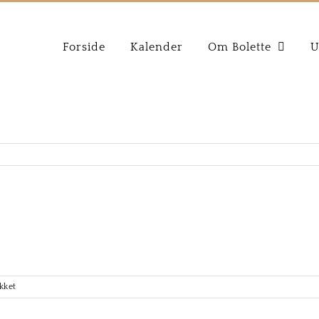
Forside
Kalender
Om Bolette
U
l
olette
oed
rte
ei
uonatori
ivaldi
til
kket
Elephant
House