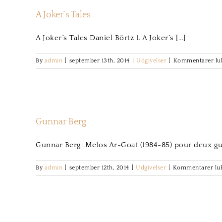
A Joker´s Tales
A Joker´s Tales Daniel Börtz 1. A Joker´s [...]
By
admin
|
september 13th, 2014
|
Udgivelser
|
Kommentarer lu
Gunnar Berg
Gunnar Berg: Melos Ar-Goat (1984-85) pour deux guit
By
admin
|
september 12th, 2014
|
Udgivelser
|
Kommentarer lu