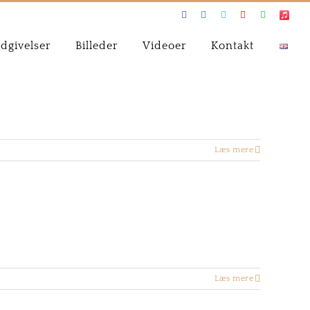
Facebook
Instagram
Twitter
Youtube
Spotify
Apple
Music
dgivelser
Billeder
Videoer
Kontakt
Læs mere
Læs mere